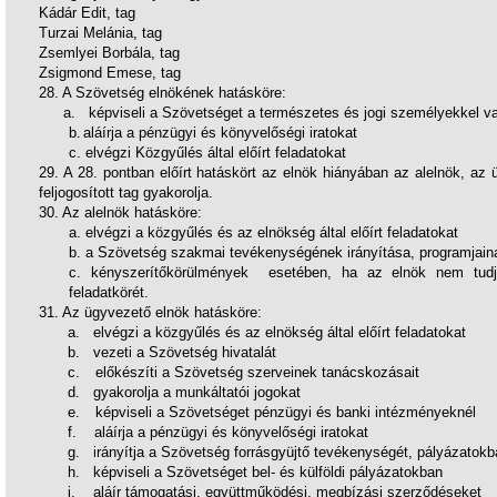
Kádár Edit, tag
Turzai Melánia, tag
Zsemlyei Borbála, tag
Zsigmond Emese, tag
28. A Szövetség elnökének hatásköre:
a.
képviseli a Szövetséget a természetes és jogi személyekkel v
b.
aláírja a pénzügyi és könyvelőségi iratokat
c.
elvégzi Közgyűlés által előírt feladatokat
29. A 28. pontban előírt hatáskört az elnök hiányában az alelnök, az
feljogosított tag gyakorolja.
30. Az alelnök hatásköre:
a. elvégzi a közgyűlés és az elnökség által előírt feladatokat
b. a Szövetség szakmai tevékenységének irányítása, programjain
c. kényszerítőkörülmények esetében, ha az elnök nem tudja 
feladatkörét.
31.
Az ügyvezető elnök hatásköre:
a.
elvégzi a közgyűlés és az elnökség által előírt feladatokat
b.
vezeti a Szövetség hivatalát
c.
előkészíti a Szövetség szerveinek tanácskozásait
d.
gyakorolja a munkáltatói jogokat
e.
képviseli a Szövetséget pénzügyi és banki intézményeknél
f.
aláírja a pénzügyi és könyvelőségi iratokat
g.
irányítja a Szövetség forrásgyüjtő tevékenységét, pályázatokb
h.
képviseli a Szövetséget bel- és külföldi pályázatokban
i.
aláír támogatási, együttműködési, megbízási szerződéseket