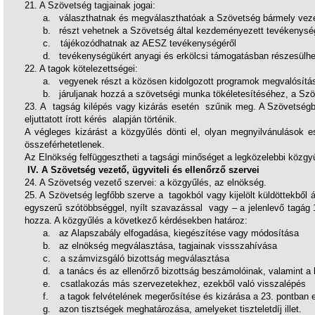
21. A Szövetség tagjainak jogai:
a.
választhatnak és megválaszthatóak a Szövetség bármely veze
b.
részt vehetnek a Szövetség által kezdeményezett tevékenys
c.
tájékozódhatnak az AESZ tevékenységéről
d.
tevékenységükért anyagi és erkölcsi támogatásban részesülh
22. A tagok kötelezettségei:
a.
vegyenek részt a közösen kidolgozott programok megvalósítá
b.
járuljanak hozzá a szövetségi munka tökéletesítéséhez, a Sz
23. A tagság kilépés vagy kizárás esetén szűnik meg. A Szövetségb
eljuttatott írott kérés alapján történik.
A végleges kizárást a közgyűlés dönti el, olyan megnyilvánulások 
összeférhetetlenek.
Az Elnökség felfüggesztheti a tagsági minőséget a legközelebbi közgyű
IV. A Szövetség vezető, ügyviteli és ellenőrző szervei
24. A Szövetség vezető szervei: a közgyűlés, az elnökség.
25. A Szövetség legfőbb szerve a tagokból vagy kijelölt küldöttekből á
egyszerű szótöbbséggel, nyílt szavazással vagy – a jelenlevő tagág 
hozza. A közgyűlés a következő kérdésekben határoz:
a.
az Alapszabály elfogadása, kiegészítése vagy módosítása
b.
az elnökség megválasztása, tagjainak vissszahívása
c.
a számvizsgáló bizottság megválasztása
d.
a tanács és az ellenőrző bizottság beszámolóinak, valamint a
e.
csatlakozás más szervezetekhez, ezekből való visszalépés
f.
a tagok felvételének megerősítése és kizárása a 23. pontban e
g.
azon tisztségek meghatározása, amelyeket tiszteletdíj illet.