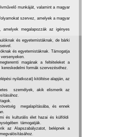
elvművelő munkáját, valamint a magyar
anfolyamokat szervez, amelyek a magyar
t, amelyek megalapozzák az igényes
nulóknak és egyetemistáknak, de bárki
eivel.
ulóknak és egyetemistáknak. Támogatja
t versenyeken.
megteremti magának a feltételeket a
és kereskedelmi formák szervezéséhez.
lépési nyilatkozat) kitöltése alapján, az
szetes személyek, akik elismerik az
ósításához.
 tagok.
Szövetség megalapításába, és ennek
an.
mi és kulturális élet hazai és külföldi
enységében támogatják.
rik az Alapszabályzatot, belépnek a
 megvalósításához.