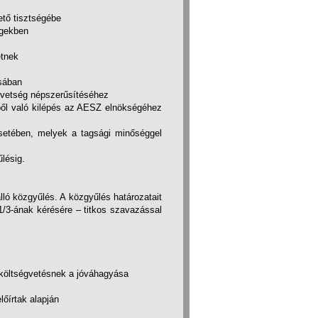
tő tisztségébe
égekben
etnek
sában
övetség népszerűsítéséhez
ől való kilépés az AESZ elnökségéhez
esetében, melyek a tagsági minőséggel
lésig.
lló közgyűlés. A közgyűlés határozatait
1/3-ának kérésére – titkos szavazással
 költségvetésnek a jóváhagyása
lőírtak alapján