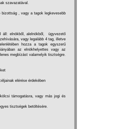
nak szavazatával.
 bizottság , vagy a tagok legkevesebb
 áll: elnökből, alelnökből, ügyvezető
ehívására, vagy legalább 4 tag, illetve
jelenlétében hozza a tagok egyszerű
hiányában az elnökhelyettes vagy az
lenes megbízást valamelyik tisztségre.
eket
céljainak elérése érdekében
rkölcsi támogatásra, vagy más jogi és
gyes tisztségek betöltésére.