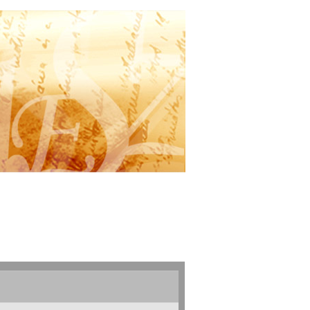
Berta
sztus 6., csütörtök,
napja van.