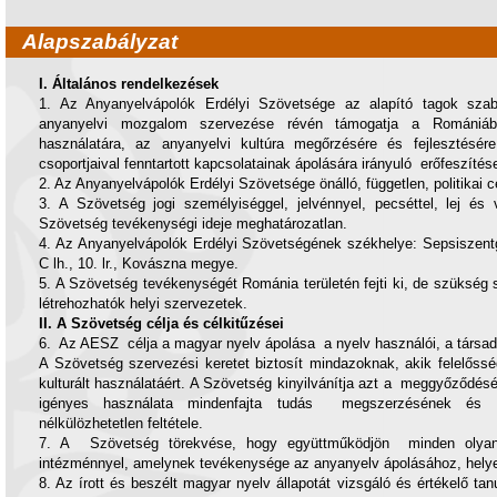
Alapszabályzat
I. Általános rendelkezések
1. Az Anyanyelvápolók Erdélyi Szövetsége az alapító tagok szaba
anyanyelvi mozgalom szervezése révén támogatja a Romániá
használatára, az anyanyelvi kultúra megőrzésére és fejlesztés
csoportjaival fenntartott kapcsolatainak ápolására irányuló erőfeszítés
2. Az Anyanyelvápolók Erdélyi Szövetsége önálló, független, politikai 
3. A Szövetség jogi személyiséggel, jelvénnyel, pecséttel, lej és
Szövetség tevékenységi ideje meghatározatlan.
4. Az Anyanyelvápolók Erdélyi Szövetségének székhelye: Sepsiszentgy
C lh., 10. lr., Kovászna megye.
5. A Szövetség tevékenységét Románia területén fejti ki, de szükség 
létrehozhatók helyi szervezetek.
II. A Szövetség célja és célkitűzései
6. Az AESZ célja a magyar nyelv ápolása a nyelv használói, a társa
A Szövetség szervezési keretet biztosít mindazoknak, akik felelős
kulturált használatáért. A Szövetség kinyilvánítja azt a meggyőződés
igényes használata mindenfajta tudás megszerzésének és a 
nélkülözhetetlen feltétele.
7. A Szövetség törekvése, hogy együttműködjön minden olyan be
intézménnyel, amelynek tevékenysége az anyanyelv ápolásához, helye
8. Az írott és beszélt magyar nyelv állapotát vizsgáló és értékelő t