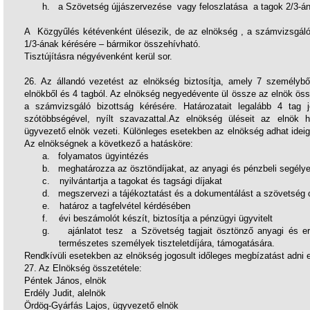
h.
a Szövetség újjászervezése vagy feloszlatása a tagok 2/3-á
A Közgyűlés kétévenként ülésezik, de az elnökség , a számvizsgáló
1/3-ának kérésére – bármikor összehívható.
Tisztújításra négyévenként kerül sor.
2
6
. Az állandó vezetést az elnökség biztosítja, amely 7 személyből
elnökből és 4 tagból. Az elnökség negyedévente ül össze az elnök össz
a számvizsgáló bizottság kérésére. Határozatait legalább 4 tag 
szótöbbségével, nyílt szavazattal.Az elnökség üléseit az elnök 
ügyvezető elnök vezeti. Különleges esetekben az elnökség adhat ideig
Az elnökségnek a következő a hatásköre
:
a.
folyamatos ügyintézés
b.
meghatározza az ösztöndíjakat, az anyagi és pénzbeli segély
c.
nyilvántartja a tagokat és tagsági díjakat
d.
megszervezi a tájékoztatást és a dokumentálást a szövetség 
e.
határoz a tagfelvétel kérdésében
f.
évi beszámolót készít, biztosítja a pénzügyi ügyvitelt
g.
ajánlatot tesz a Szövetség tagjait ösztönző anyagi és e
természetes személyek tiszteletdíjára, támogatására.
Rendkívüli esetekben az elnökség jogosult időleges megbízatást adni e
27.
Az Elnökség összetétele:
Péntek János, elnök
Erdély Judit, alelnök
Ördög-Gyárfás Lajos, ügyvezető elnök