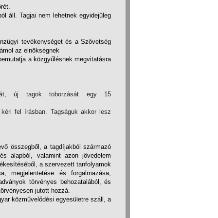
rét.
ól áll. Tagjai nem lehetnek egyidejűleg
énzügyi tevékenységet és a Szövetség
számol az elnökségnek
s bemutatja a közgyűlésnek megvitatásra
sát, új tagok toborzását egy 15
 kéri fel írásban. Tagságuk akkor lesz
evő összegből, a tagdíjakból származó
és alapból, valamint azon jövedelem
ékesítéséből, a szervezett tanfolyamok
sa, megjelentetése és forgalmazása,
adványok törvényes behozatalából, és
örvényesen jutott hozzá.
ar közművelődési egyesületre száll, a