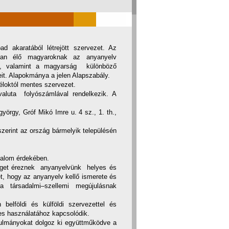
d akaratából létrejött szervezet. Az
ban élő magyaroknak az anyanyelv
ére, valamint a magyarság különböző
eit. Alapokmánya a jelen Alapszabály.
céloktól mentes szervezet.
 valuta folyószámlával rendelkezik. A
örgy, Gróf Mikó Imre u. 4 sz., 1. th.,
szerint az ország bármelyik településén
dalom érdekében.
séget éreznek anyanyelvünk helyes és
ét, hogy az anyanyelv kellő ismerete és
társadalmi–szellemi megújulásnak
lföldi és külföldi szervezettel és
s használatához kapcsolódik.
anulmányokat dolgoz ki együttműködve a