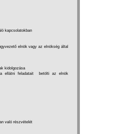
aló kapcsolatokban
 ügyvezető elnök vagy az elnökség által
ak kidolgozása
ellátni feladatait betölti az elnök
an való részvételét