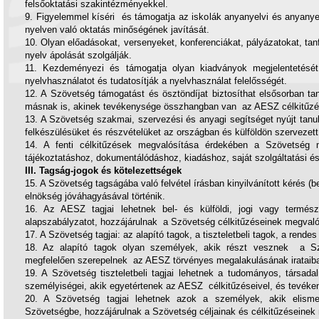
felsőoktatási szakintézményekkel.
9. Figyelemmel kíséri és támogatja az iskolák anyanyelvi és anyany
nyelven való oktatás minőségének javítását.
10. Olyan előadásokat, versenyeket, konferenciákat, pályázatokat, t
nyelv ápolását szolgálják.
11. Kezdeményezi és támogatja olyan kiadványok megjelentetésé
nyelvhasználatot és tudatosítják a nyelvhasználat felelősségét.
12. A Szövetség támogatást és ösztöndíjat biztosíthat elsősorban ta
másnak is, akinek tevékenysége összhangban van az AESZ célkitűzés
13. A Szövetség szakmai, szervezési és anyagi segítséget nyújt tan
felkészülésüket és részvételüket az országban és külföldön szervezet
14. A fenti célkitűzések megvalósítása érdekében a Szövetség 
tájékoztatáshoz, dokumentálódáshoz, kiadáshoz, saját szolgáltatási 
III. Tagság-jogok és kötelezettségek
15. A Szövetség tagságába való felvétel írásban kinyilvánított kérés (be
elnökség jóváhagyásával történik.
16. Az AESZ tagjai lehetnek bel- és külföldi, jogi vagy termé
alapszabályzatot, hozzájárulnak a Szövetség célkitűzéseinek megval
17. A Szövetség tagjai: az alapító tagok, a tiszteletbeli tagok, a rendes
18. Az alapító tagok olyan személyek, akik részt vesznek a 
megfelelően szerepelnek az AESZ törvényes megalakulásának irataib
19. A Szövetség tiszteletbeli tagjai lehetnek a tudományos, társadal
személyiségei, akik egyetértenek az AESZ célkitűzéseivel, és tevék
20. A Szövetség tagjai lehetnek azok a személyek, akik elisme
Szövetségbe, hozzájárulnak a Szövetség céljainak és célkitűzéseinek