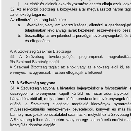
j.
az elnök és alelnök akakdályoztatása esetén ellátja azok jogkö
32. Az ellenőrző bizottság a közgyűlés által megválasztott három tagb
az elnökség tagjai is.
Az ellenőrző bizottság hatásköre:
a.
évenként, vagy amikor szükséges, ellenőrzi a gazdasági-p
tulajdonában levő anyagi javak kezelését, észrevételeiről be
b.
összeállítja az évi jelentést a pénzügyi tevékenységekről, é
és elfogadásra
V. A Szövetség Szakmai B
izottsága
33. A Szövetség tevékenységét, programjainak megvalósítá
fős S
zakmai
B
izottság
segíti.
A Szakmai B
izottság
tagjait az elnök vagy az elnökség jelöli ki, és
érvényes, ha ugyancsak írásban elfogadják a felkérést.
VI. A Szövetség vagyona
34. A Szövetség vagyona a hivatalos bejegyzéskor a folyószámlán l
összegből, a törvényesen kapott külföldi és hazai adományokból 
hányadrészéből áll, mely a termelő és kereskedelmi tevékenységek ért
díjából, a Szövetség jellegének megfelelő kiadványok nyomtatá
művészeti–kulturális rendezvények bevételeiből, könyvek és más ki
bármely más javak behozatalából származik, melyekhez a Szövetség t
A Szövetség felbomlása esetén vagyona egy hasonló célú erdélyi magy
közgyűlés döntése alapján.