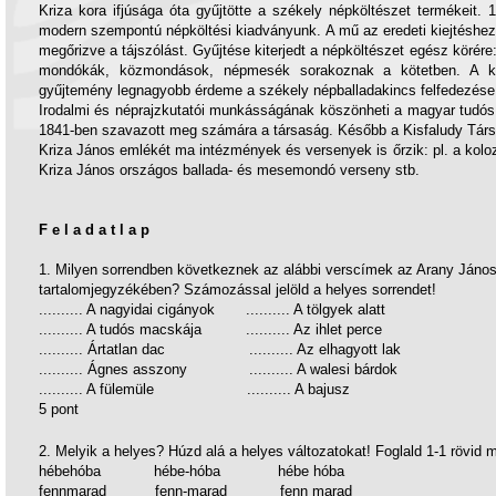
Kriza kora ifjúsága óta gyűjtötte a székely népköltészet termékeit.
modern szempontú népköltési kiadványunk. A mű az eredeti kiejtéshez 
megőrizve a tájszólást. Gyűjtése kiterjedt a népköltészet egész körére
mondókák, közmondások, népmesék sorakoznak a kötetben. A kön
gyűjtemény legnagyobb érdeme a székely népballadakincs felfedezése 
Irodalmi és néprajzkutatói munkásságának köszönheti a magyar tudós 
1841-ben szavazott meg számára a társaság. Később a Kisfaludy Társa
Kriza János emlékét ma intézmények és versenyek is őrzik: pl. a kolo
Kriza János országos ballada- és mesemondó verseny stb.
F e l a d a t l a p
1. Milyen sorrendben következnek az alábbi verscímek az Arany János
tartalomjegyzékében? Számozással jelöld a helyes sorrendet!
.......... A nagyidai cigányok .......... A tölgyek alatt
.......... A tudós macskája .......... Az ihlet perce
.......... Ártatlan dac .......... Az elhagyott lak
.......... Ágnes asszony .......... A walesi bárdok
.......... A fülemüle .......... A bajusz
5 pont
2. Melyik a helyes? Húzd alá a helyes változatokat! Foglald 1-1 rövid 
hébehóba hébe-hóba hébe hóba
fennmarad fenn-marad fenn marad