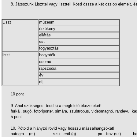
8. Játsszunk Liszttel vagy liszttel! Kösd össze a két oszlop elemeit, és
Liszt
múzeum
érzékeny
ellátás
est
fogyasztás
liszt
hagyaték
csomó
rapszódia
év
díj
10 pont
9. Ahol szükséges, tedd ki a megfelelő ékezeteket!
furkál, sugó, fotoriporter, simára, szubtropus, videomagnó, randevu, ka
5 pont
10. Pótold a hiányzó rövid vagy hosszú mássalhangzókat!
autogra… (m) szu…erál (g) pa…íroz (sz) bara…