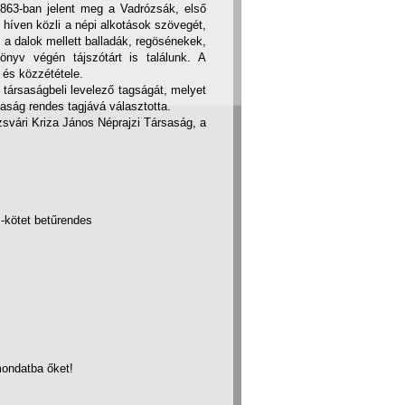
 1863-ban jelent meg a Vadrózsák, első
híven közli a népi alkotások szövegét,
: a dalok mellett balladák, regösénekek,
yv végén tájszótárt is találunk. A
és közzététele.
társaságbeli levelező tagságát, melyet
ság rendes tagjává választotta.
zsvári Kriza János Néprajzi Társaság, a
-kötet betűrendes
mondatba őket!