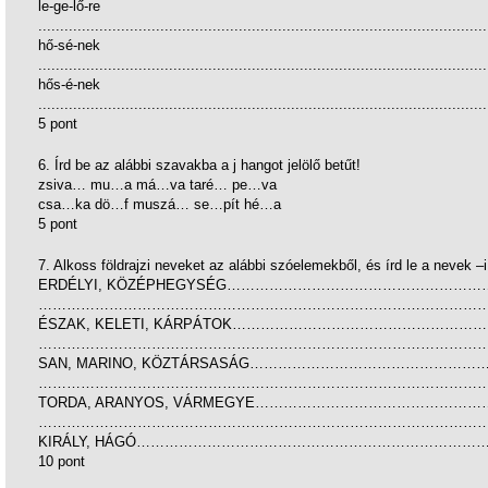
le-ge-lő-re
.......................................................................................................
hő-sé-nek
.......................................................................................................
hős-é-nek
.......................................................................................................
5 pont
6. Írd be az alábbi szavakba a j hangot jelölő betűt!
zsiva… mu…a má…va taré… pe…va
csa…ka dö…f muszá… se…pít hé…a
5 pont
7. Alkoss földrajzi neveket az alábbi szóelemekből, és írd le a nevek –i
ERDÉLYI, KÖZÉPHEGYSÉG…………………………………………
…………………………………………………………………………………
ÉSZAK, KELETI, KÁRPÁTOK………………………………………
…………………………………………………………………………………
SAN, MARINO, KÖZTÁRSASÁG……………………………………
…………………………………………………………………………………
TORDA, ARANYOS, VÁRMEGYE……………………………………
…………………………………………………………………………………
KIRÁLY, HÁGÓ……………………………………………………………
10 pont