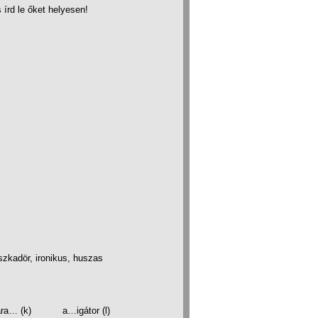
 írd le őket helyesen!
szkadör, ironikus, huszas
 (k) a…igátor (l)