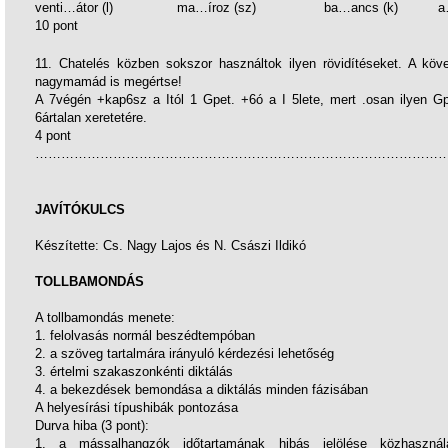
venti…átor (l) ma…íroz (sz) ba…ancs (k) a…rakci
10 pont
11. Chatelés közben sokszor használtok ilyen rövidítéseket. A köv
nagymamád is megértse!
A 7végén +kap6sz a Itól 1 Gpet. +6ó a I 5lete, mert .osan ilyen Gp
6ártalan xeretetére.
4 pont
……………………………………………………………………………………
JAVÍTÓKULCS
Készítette: Cs. Nagy Lajos és N. Császi Ildikó
TOLLBAMONDÁS
A tollbamondás menete:
1. felolvasás normál beszédtempóban
2. a szöveg tartalmára irányuló kérdezési lehetőség
3. értelmi szakaszonkénti diktálás
4. a bekezdések bemondása a diktálás minden fázisában
A helyesírási típushibák pontozása
Durva hiba (3 pont):
1. a mássalhangzók időtartamának hibás jelölése közhasznála