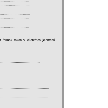
…………………………
………………………...
…………………………
………………………….
…………………………
………………………….
…………………………
t formák rokon v. ellentétes jelentésű
..........................................
..........................................
...............................................
..............................................
...................................................
..................................................
...........................................