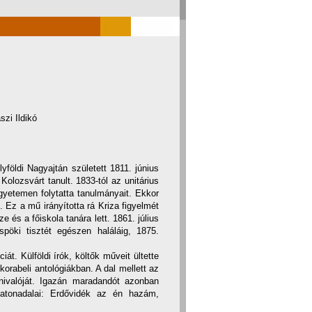
szi Ildikó
yföldi Nagyajtán született 1811. június
Kolozsvárt tanult. 1833-tól az unitárius
 egyetemen folytatta tanulmányait. Ekkor
Ez a mű irányította rá Kriza figyelmét
 és a főiskola tanára lett. 1861. július
pöki tisztét egészen haláláig, 1875.
át. Külföldi írók, költők műveit ültette
 korabeli antológiákban. A dal mellett az
nivalóját. Igazán maradandót azonban
 katonadalai: Erdővidék az én hazám,