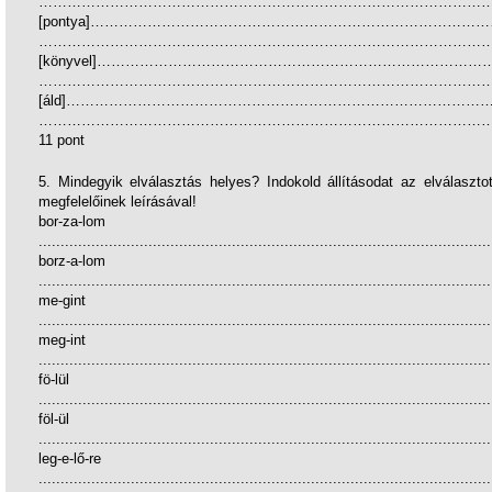
…………………………………………………………………………………
[pontya]…………………………………………………………………………
…………………………………………………………………………………
[könyvel]………………………………………………………………………
…………………………………………………………………………………
[áld]……………………………………………………………………………
…………………………………………………………………………………
11 pont
5. Mindegyik elválasztás helyes? Indokold állításodat az elválasztot
megfelelőinek leírásával!
bor-za-lom
.......................................................................................................
borz-a-lom
.......................................................................................................
me-gint
.......................................................................................................
meg-int
.......................................................................................................
fö-lül
.......................................................................................................
föl-ül
.......................................................................................................
leg-e-lő-re
.......................................................................................................