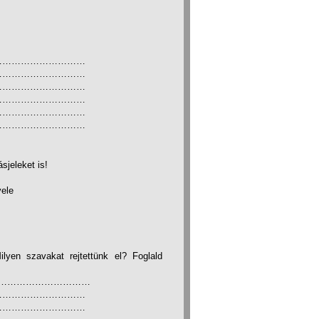
…………………………
…………………………
…………………………
…………………………
…………………………
…………………………
sjeleket is!
vele
ilyen szavakat rejtettünk el? Foglald
………………………………
…………………………
……………………………