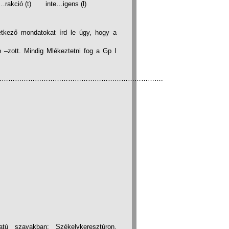
ó (t) inte…igens (l)
etkező mondatokat írd le úgy, hogy a
 –zott. Mindig Mlékeztetni fog a Gp I
……………………………………………………………….
tú szavakban: Székelykeresztúron,