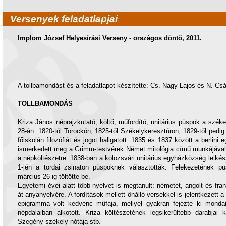
Versenyek feladatlapjai
Implom József Helyesírási Verseny - országos döntő, 2011.
A tollbamondást és a feladatlapot készítette: Cs. Nagy Lajos és N. Csá
TOLLBAMONDÁS
Kriza János néprajzkutató, költő, műfordító, unitárius püspök a székel
28-án. 1820-tól Torockón, 1825-től Székelykeresztúron, 1829-től pedig 
főiskolán filozófiát és jogot hallgatott. 1835 és 1837 között a berlini
ismerkedett meg a Grimm-testvérek Német mitológia című munkájával. 
a népköltészetre. 1838-ban a kolozsvári unitárius egyházközség lelkésze
1-jén a tordai zsinaton püspöknek választották. Felekezetének püs
március 26-ig töltötte be.
Egyetemi évei alatt több nyelvet is megtanult: németet, angolt és franci
át anyanyelvére. A fordítások mellett önálló versekkel is jelentkezett a
epigramma volt kedvenc műfaja, mellyel gyakran fejezte ki monda
népdalaiban alkotott. Kriza költészetének legsikerültebb darabjai
Szegény székely nótája stb.