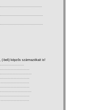
...........................................
............................................
............................................
, (-beli) képzős származékait is!
…………………………
…………………………
…………………………………
…………………………
………………………………
…………………………
……………………………….
…………………………
……………………………